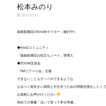
松本みのり
2025.07.21
線維筋痛症のKindleライター（修行中）
◆mixi2コミュニティ
「線維筋痛症お役立ちノート」管理人
◆ZOOM交流会
「FMリアべり会」主催
できないこともテヘペロできるような
なるべく前向きに病気と付き合うための情報交換をしたく
お気軽にお声がけください
初めての著書「泣いて笑って幸せ準備」