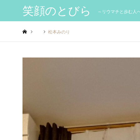
笑顔のとびら
～リウマチと歩む人
松本みのり