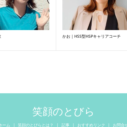
衣
かお｜HSS型HSPキャリアコーチ
笑顔のとびら
ホーム
笑顔のとびらとは？
記事
おすすめリンク
お問合