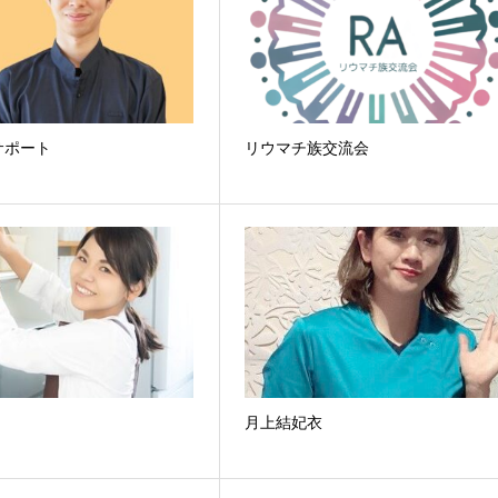
サポート
リウマチ族交流会
月上結妃衣