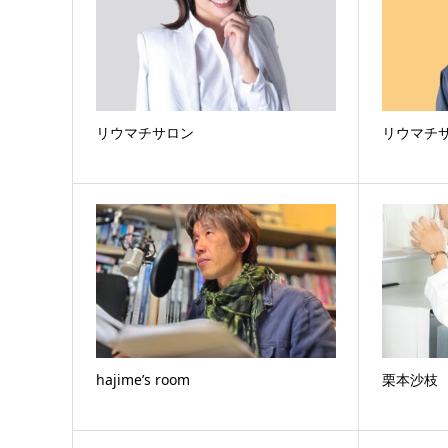
リウマチサロン
リウマチ
hajime’s room
栗本沙枝