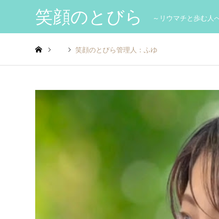
笑顔のとびら
～リウマチと歩む人
笑顔のとびら管理人：ふゆ